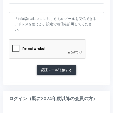
「info@mail.opnet.site」からのメールを受信できる
アドレスを使うか、設定で着信を許可してくださ
い。
認証メール送信する
ログイン（既に2024年度以降の会員の方）