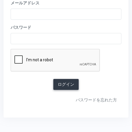
メールアドレス
パスワード
ログイン
パスワードを忘れた方