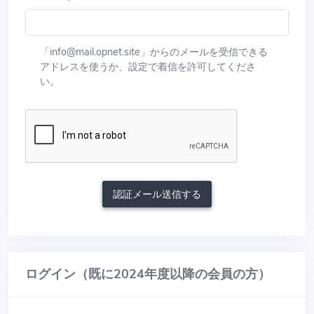
「info@mail.opnet.site」からのメールを受信できる
アドレスを使うか、設定で着信を許可してくださ
い。
認証メール送信する
ログイン（既に2024年度以降の会員の方）