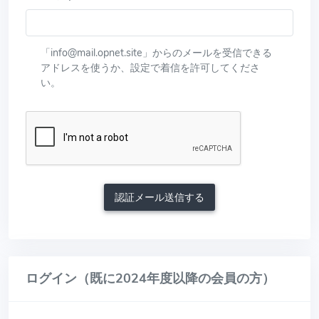
「info@mail.opnet.site」からのメールを受信できる
アドレスを使うか、設定で着信を許可してくださ
い。
認証メール送信する
ログイン（既に2024年度以降の会員の方）