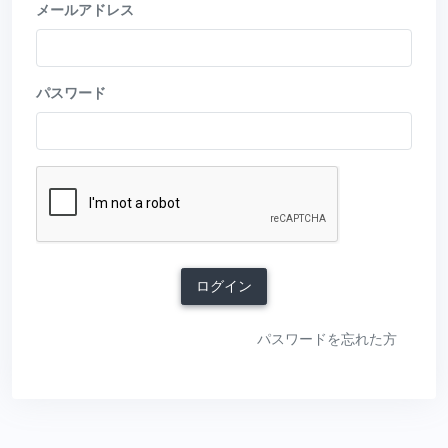
メールアドレス
パスワード
ログイン
パスワードを忘れた方