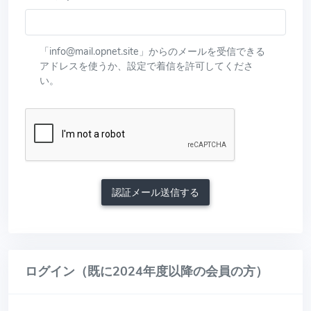
「info@mail.opnet.site」からのメールを受信できる
アドレスを使うか、設定で着信を許可してくださ
い。
認証メール送信する
ログイン（既に2024年度以降の会員の方）