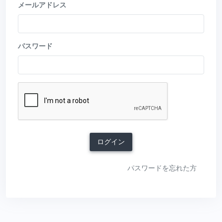
メールアドレス
パスワード
ログイン
パスワードを忘れた方