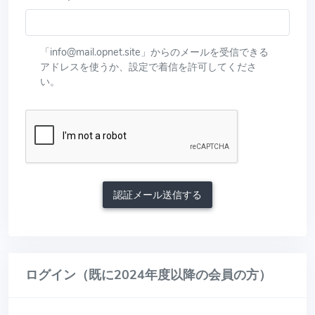
「info@mail.opnet.site」からのメールを受信できる
アドレスを使うか、設定で着信を許可してくださ
い。
認証メール送信する
ログイン（既に2024年度以降の会員の方）