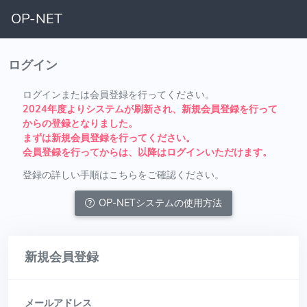
OP-NET
ログイン
ログインまたは会員登録を行ってください。
2024年度よりシステムが刷新され、新規会員登録を行って
からの登録となりました。
まずは新規会員登録を行ってください。
会員登録を行ってからは、以降はログインいただけます。
登録の詳しい手順はこちらをご確認ください。
OP-NETシステムの使用方法
新規会員登録
メールアドレス