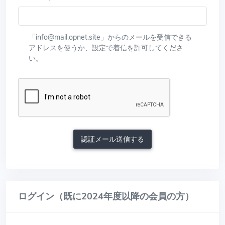
「info@mail.opnet.site」からのメールを受信できる
アドレスを使うか、設定で着信を許可してくださ
い。
認証メール送信する
ログイン（既に2024年度以降の会員の方）