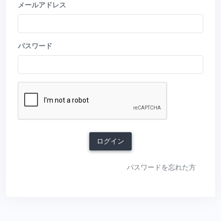
メールアドレス
パスワード
ログイン
パスワードを忘れた方