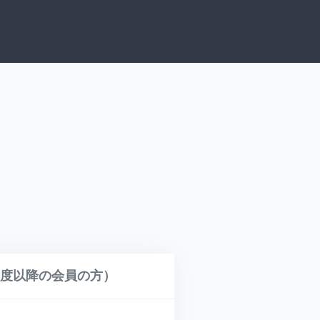
年度以降の会員の方）