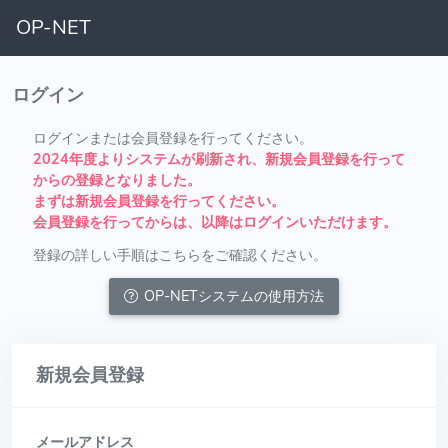
OP-NET
ログイン
ログインまたは会員登録を行ってください。
2024年度よりシステムが刷新され、新規会員登録を行って
からの登録となりました。
まずは新規会員登録を行ってください。
会員登録を行ってからは、以降はログインいただけます。
登録の詳しい手順はこちらをご確認ください。
OP-NETシステムの使用方法
新規会員登録
メールアドレス