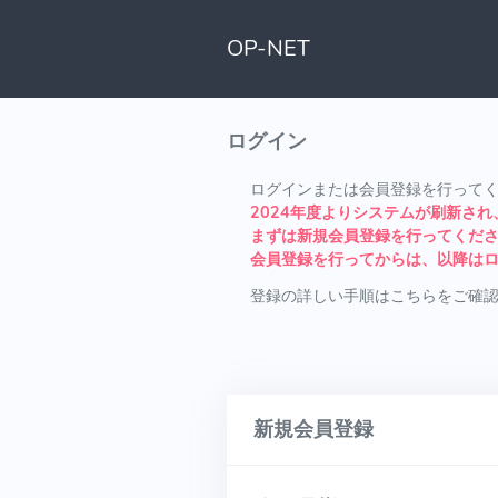
OP-NET
ログイン
ログインまたは会員登録を行って
2024年度よりシステムが刷新さ
まずは新規会員登録を行ってくだ
会員登録を行ってからは、以降は
登録の詳しい手順はこちらをご確
新規会員登録