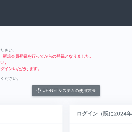
ください。
れ、新規会員登録を行ってからの登録となりました。
さい。
ログインいただけます。
認ください。
OP-NETシステムの使用方法
ログイン（既に2024