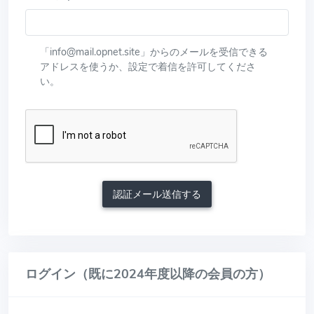
「info@mail.opnet.site」からのメールを受信できる
アドレスを使うか、設定で着信を許可してくださ
い。
認証メール送信する
ログイン（既に2024年度以降の会員の方）