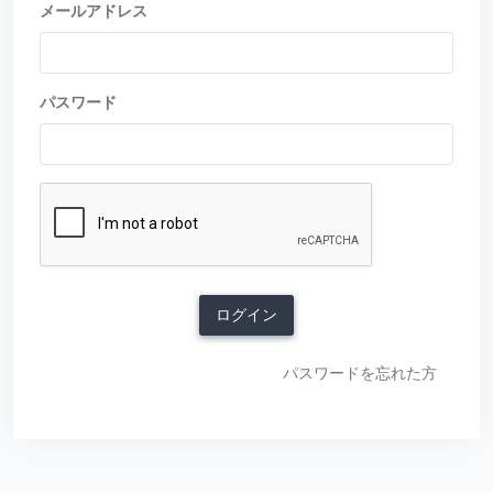
メールアドレス
パスワード
ログイン
パスワードを忘れた方