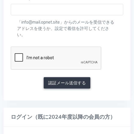
「info@mail.opnet.site」からのメールを受信できる
アドレスを使うか、設定で着信を許可してくださ
い。
認証メール送信する
ログイン（既に2024年度以降の会員の方）