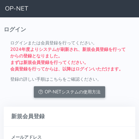
OP-NET
ログイン
ログインまたは会員登録を行ってください。
2024年度よりシステムが刷新され、新規会員登録を行って
からの登録となりました。
まずは新規会員登録を行ってください。
会員登録を行ってからは、以降はログインいただけます。
登録の詳しい手順はこちらをご確認ください。
OP-NETシステムの使用方法
新規会員登録
メールアドレス