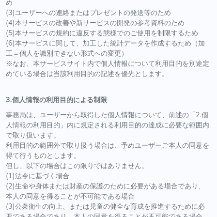
め
(3)ユーザーへの連絡またはプレゼントの発送等のため
(4)本サービスの改善や新サービスの開発の参考資料のため
(5)本サービスの規約に違反する態様でのご使用を制限するため
(6)本サービスに関して、加工した統計データを作成するため（加
工＝個人を識別できない形式への変更）
※なお、本サービスサイト内で個人情報について利用目的を別途定
めている場合は当該利用目的の記述を優先とします。
3.個人情報の利用目的による制限
事務局は、ユーザーから取得した個人情報について、前述の「2.個
人情報の利用目的」内に規定される利用目的の達成に必要な範囲内
で取り扱います。
利用目的の範囲外で取り扱う場合は、予めユーザーご本人の同意を
得て行うものとします。
但し、以下の場合はこの限りではありません。
(1)法令に基づく場合
(2)生命や身体または財産の保護のために必要がある場合であり、
本人の同意を得ることが不可能である場合
(3)公衆衛生の向上、または児童の健全な育成を推進するために必
要である場合であり、本人の同意を得ることが不可能である場合