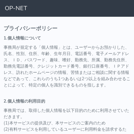
OP-NET
プライバシーポリシー
1.個人情報について
事務局が規定する「個人情報」とは、ユーザーからお預かりした、
氏名、性別、住所、年齢、生年月日、電話番号、電子メールアドレ
ス、ＩＤ、パスワード、趣味、嗜好、勤務先、所属、勤務先住所、
勤務先電話番号、クレジットカード番号、銀行口座番号、ＩＰアド
レス、訪れたホームページの情報、苦情またはご相談に関する情報
などであって、これらのうち1つあるいは2つ以上を組み合わせるこ
とによって、特定の個人を識別できるものを指します。
2.個人情報の利用目的
事務局では、取得した個人情報を以下目的のために利用させていた
だきます。
(1)本サービスの提供及び、本サービスのご案内のため
(2)有料サービスを利用しているユーザーに利用料金を請求するた